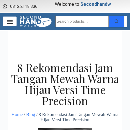
Welcome to
S
e
c
o
n
d
h
a
n
d
w
a
0812 2118 336
8 Rekomendasi Jam
Tangan Mewah Warna
Hijau Versi Time
Precision
Home
/
Blog
/ 8 Rekomendasi Jam Tangan Mewah Warna
Hijau Versi Time Precision