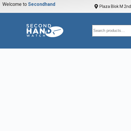
Welcome to
S
e
c
o
n
d
h
a
n
d
w
a
Plaza Blok M 2nd 