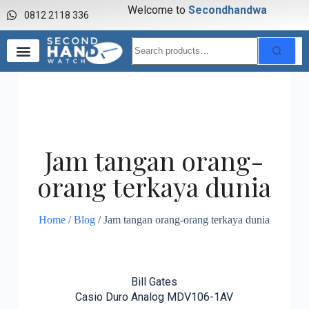
Welcome to
S
e
c
o
n
d
h
a
n
d
w
a
t
c
h
0812 2118 336
Jam tangan orang-
orang terkaya dunia
Home
/
Blog
/ Jam tangan orang-orang terkaya dunia
Bill Gates
Casio Duro Analog MDV106-1AV