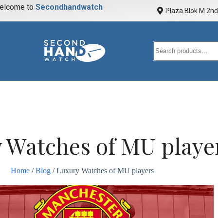
elcome to
S
e
c
o
n
d
h
a
n
d
w
a
t
c
h
Plaza Blok M 2nd 
 Watches of MU playe
Home
/
Blog
/ Luxury Watches of MU players