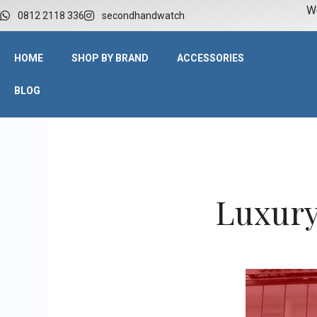
W
0812 2118 336
secondhandwatch
HOME
SHOP BY BRAND
ACCESSORIES
BLOG
Luxury