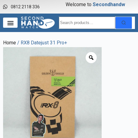
Welcome to
S
e
c
o
n
d
h
a
n
d
w
a
0812 2118 336
Home
/ RX8 Datejust 31 Pro+