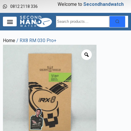
Welcome to
S
e
c
o
n
d
h
a
n
d
w
a
t
c
h
0812 2118 336
Home
/ RX8 RM 030 Pro+