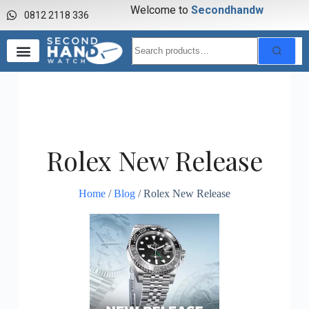
Welcome to
S
e
c
o
n
d
h
a
n
d
w
a
0812 2118 336
Rolex New Release
Home
/
Blog
/ Rolex New Release