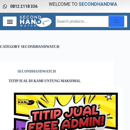
WELCOME TO
0812 2118 336
S
E
C
O
N
D
H
A
N
D
W
A
T
C
CATEGORY
SECONDHANDWATCH
SECONDHANDWATCH
TITIP JUAL DI KAMI UNTUNG MAKSIMAL