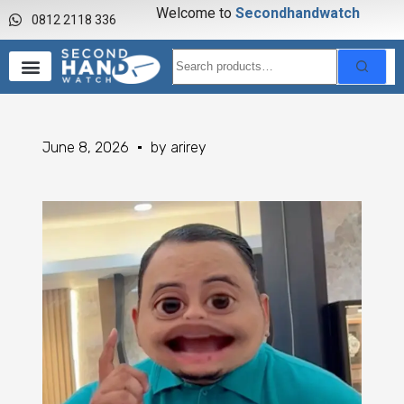
Welcome to
S
e
c
o
n
d
h
a
n
d
w
a
t
c
h
0812 2118 336
June 8, 2026
by
arirey