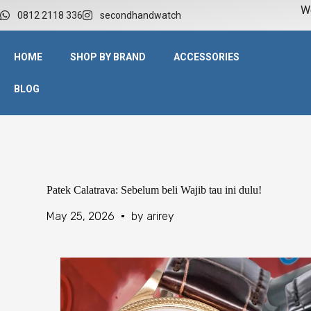
W
0812 2118 336
secondhandwatch
HOME
SHOP BY BRAND
ACCESSORIES
BLOG
Patek Calatrava: Sebelum beli Wajib tau ini dulu!
May 25, 2026
by
arirey