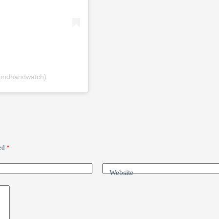
condhandwatch)
ked
*
Website