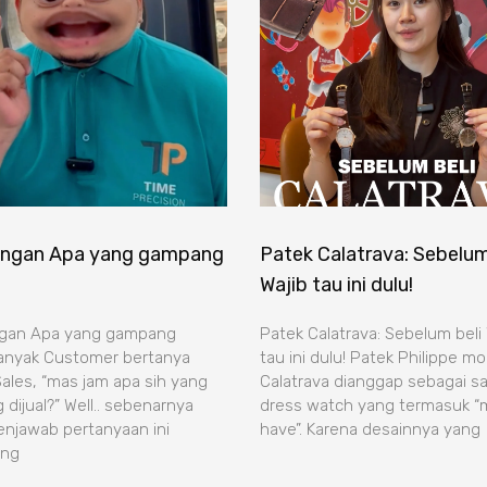
ngan Apa yang gampang
Patek Calatrava: Sebelum
Wajib tau ini dulu!
gan Apa yang gampang
Patek Calatrava: Sebelum beli 
Banyak Customer bertanya
tau ini dulu! Patek Philippe mo
ales, “mas jam apa sih yang
Calatrava dianggap sebagai sa
dijual?” Well.. sebenarnya
dress watch yang termasuk “
njawab pertanyaan ini
have”. Karena desainnya yang
ung