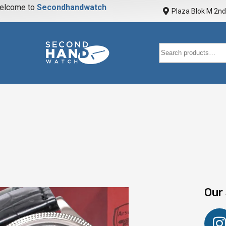
elcome to
S
e
c
o
n
d
h
a
n
d
w
a
t
c
h
Plaza Blok M 2nd 
Our