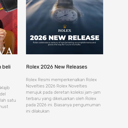
 beli
Rolex 2026 New Releases
Rolex Resmi memperkenalkan Rolex
Novelties 2026 Rolex Novelties
Wajib
merujuk pada deretan koleksi jam-jam
del
terbaru yang dikeluarkan oleh Rolex
lah satu
pada 2026 ini. Biasanya pengumuman
must
ini dilakukan